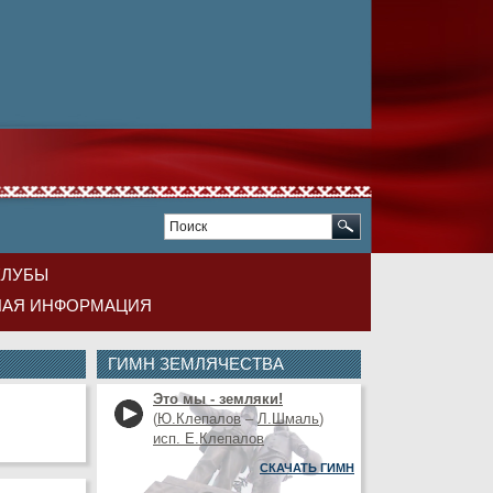
КЛУБЫ
НАЯ ИНФОРМАЦИЯ
ГИМН ЗЕМЛЯЧЕСТВА
Это мы - земляки!
(
Ю.Клепалов
–
Л.Шмаль
)
исп. Е.Клепалов
СКАЧАТЬ ГИМН