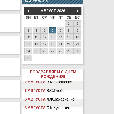
КАЛЕНДАРЬ
АВГУСТ
2026
ПН
ВТ
СР
ЧТ
ПТ
СБ
ВС
1
2
3
4
5
6
7
8
9
10
11
12
13
14
15
16
17
18
19
20
21
22
23
24
25
26
27
28
29
30
31
ПОЗДРАВЛЯЕМ С ДНЕМ
РОЖДЕНИЯ!
2 АВГУСТА
В.М.Стешенко
3 АВГУСТА
В.С.Глебов
3 АВГУСТА
Л.Ф.Захарченко
3 АВГУСТА
Б.К.Кутычкин
3 АВГУСТА
А.В.Павелко