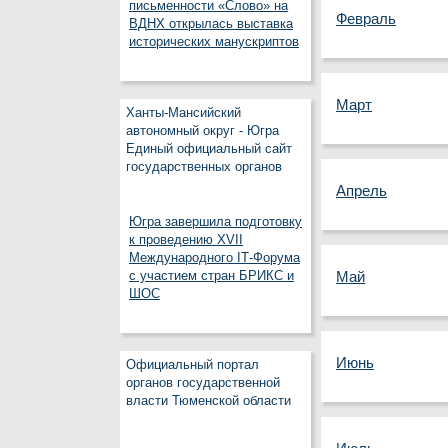
письменности «Слово» на
Февраль
ВДНХ открылась выставка
исторических манускриптов
Март
Ханты-Мансийский
автономный округ - Югра
Единый официальный сайт
государственных органов
Апрель
Югра завершила подготовку
к проведению XVII
Международного IT‑Форума
с участием стран БРИКС и
Май
ШОС
Июнь
Официальный портал
органов государственной
власти Тюменской области