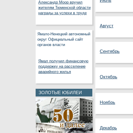
Июль
Александр Моор вручил
жителям Тюменской области
награды за успехи в труде
Август
Ямало-Ненецкий автономный
округ Официальный сайт
органов власти
Сентябрь
Ямал получил финансовую
поддержку на расселение
аварийного жилья
Октябрь
ЗОЛОТЫЕ ЮБИЛЕИ
Ноябрь
Декабрь