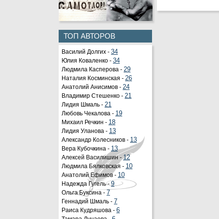
ТОП АВТОРОВ
Василий Долгих -
34
Юлия Коваленко -
34
Людмила Касперова -
29
Наталия Косминская -
26
Анатолий Анисимов -
24
Владимир Стешенко -
21
Лидия Шмаль -
21
Любовь Чекалова -
19
Михаил Речкин -
18
Лидия Уланова -
13
Александр Колесников -
13
Вера Кубочкина -
13
Алексей Василишин -
12
Людмила Бялковская -
10
Анатолий Ефимов -
10
Надежда Гугель -
9
Ольга Буксина -
7
Геннадий Шмаль -
7
Раиса Кудряшова -
6