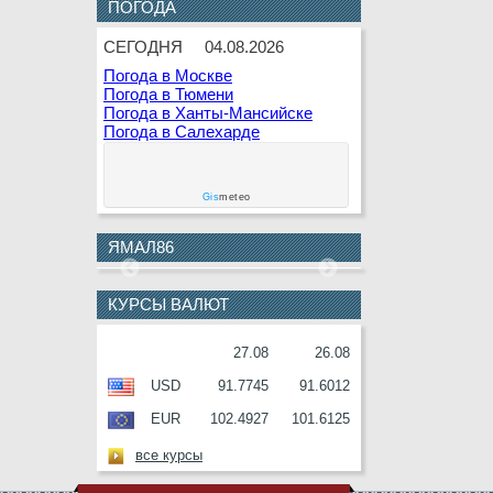
ПОГОДА
10
В.Ф.Гаращенко
АВГУСТА
СЕГОДНЯ
04.08.2026
Погода в Москве
10
В.И.Соболев
Погода в Тюмени
АВГУСТА
Погода в Ханты-Мансийске
11
Е.О.Дремов
Погода в Салехарде
АВГУСТА
11
П.Н.Завальный
Gis
meteo
АВГУСТА
12
Г.С.Букринская
ЯМАЛ86
АВГУСТА
12
О.М.Серафин
КУРСЫ ВАЛЮТ
АВГУСТА
12
В.И.Ульянов
27.08
26.08
АВГУСТА
USD
91.7745
91.6012
13
А.П.Анисимов
АВГУСТА
EUR
102.4927
101.6125
14
О.И.Ракутько
все курсы
АВГУСТА