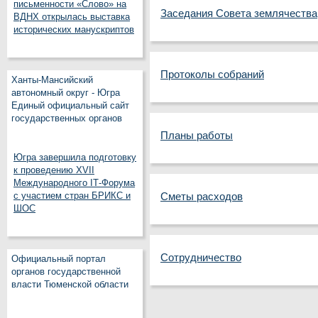
письменности «Слово» на
Заседания Совета землячества
ВДНХ открылась выставка
исторических манускриптов
Протоколы собраний
Ханты-Мансийский
автономный округ - Югра
Единый официальный сайт
государственных органов
Планы работы
Югра завершила подготовку
к проведению XVII
Международного IT‑Форума
с участием стран БРИКС и
Сметы расходов
ШОС
Сотрудничество
Официальный портал
органов государственной
власти Тюменской области