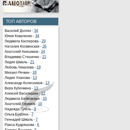
ТОП АВТОРОВ
Василий Долгих -
34
Юлия Коваленко -
34
Людмила Касперова -
29
Наталия Косминская -
26
Анатолий Анисимов -
24
Владимир Стешенко -
21
Лидия Шмаль -
21
Любовь Чекалова -
19
Михаил Речкин -
18
Лидия Уланова -
13
Александр Колесников -
13
Вера Кубочкина -
13
Алексей Василишин -
12
Людмила Бялковская -
10
Анатолий Ефимов -
10
Надежда Гугель -
9
Ольга Буксина -
7
Геннадий Шмаль -
7
Раиса Кудряшова -
6