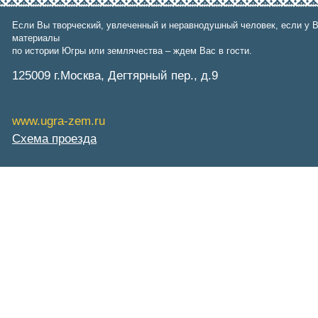
СибНАЦ
Фонд им. В.И.Муравленко
Если Вы творческий, увлеченный и неравнодушный человек, если у В
Фонд им. Б.Е.Щербины
материалы
АКМНСС и ДВ РФ
по истории Югры или землячества – ждем Вас в гости.
Национальная служба
мониторинга
125009 г.Москва, Дегтярный пер., д.9
Клуб регионов
РИА ФедералПресс
Arctic info
ГТРК «Ямал-Регион»
www.ugra-zem.ru
"Тюмень медиа"
Схема проезда
"Красный Север"
"Север - наш!"
"Север - Пресс"
ИА "Тюменская линия"
"Тюменская область сегодня"
"Тюменские известия"
"Новости Югры"
РИЦ "Югра"
BarentsObserver.com
На Западе Москвы. Проспект
Вернадского